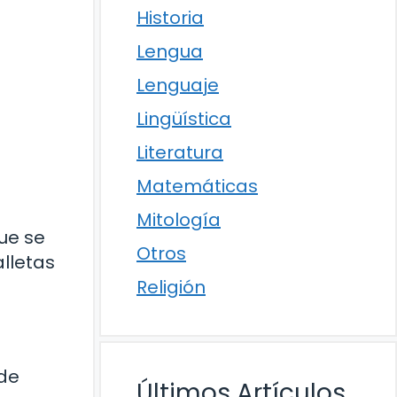
Historia
Lengua
Lenguaje
Lingüística
Literatura
Matemáticas
Mitología
que se
Otros
alletas
Religión
 de
Últimos Artículos