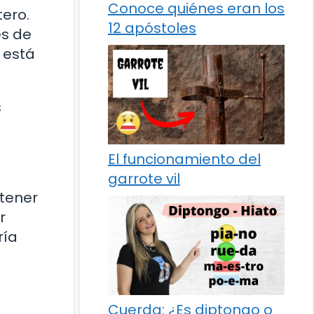
Conoce quiénes eran los
ero.
12 apóstoles
es de
 está
s
El funcionamiento del
garrote vil
 tener
r
ría
Cuerda: ¿Es diptongo o