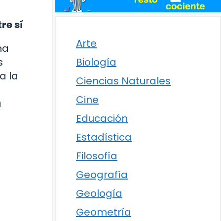
re sí
Arte
na
s
Biología
a la
Ciencias Naturales
Cine
a
Educación
Estadística
Filosofía
Geografía
Geología
Geometría