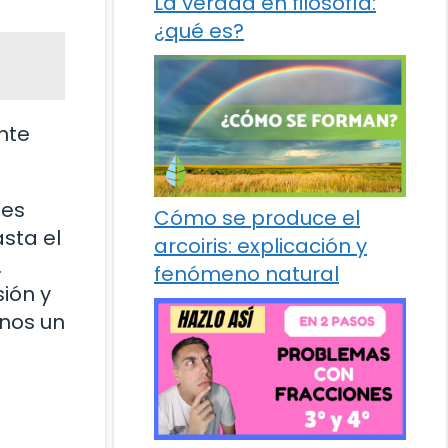
La verdad en filosofía:
¿qué es?
nte
tes
Cómo se produce el
sta el
arcoiris: explicación y
.
fenómeno natural
ión y
rnos un