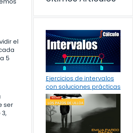
eremos
idir el
 cada
ía 5
Ejercicios de intervalos
con soluciones prácticas
a
e ser
 3,