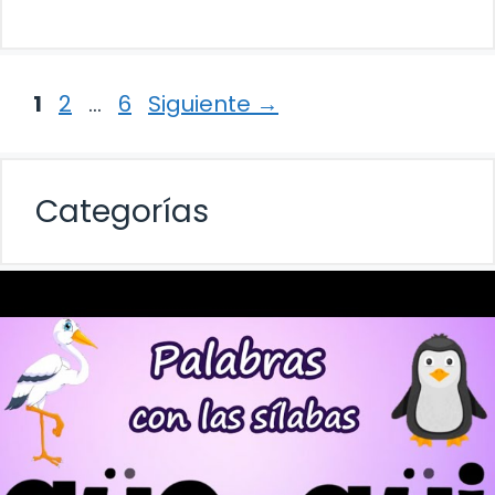
Página
Página
Página
1
2
…
6
Siguiente
→
Categorías