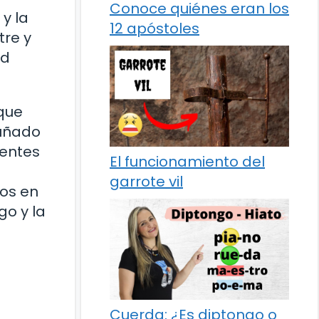
Conoce quiénes eran los
 y la
12 apóstoles
tre y
ad
 que
guñado
rentes
El funcionamiento del
garrote vil
os en
go y la
Cuerda: ¿Es diptongo o