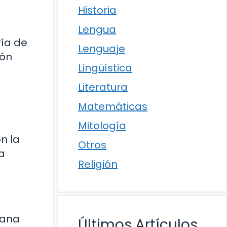
Historia
Lengua
ría de
Lenguaje
ión
Lingüística
Literatura
Matemáticas
Mitología
n la
Otros
la
Religión
iana
Últimos Artículos