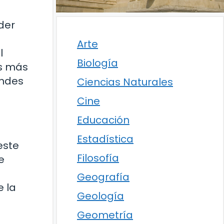
der
Arte
l
Biología
os más
andes
Ciencias Naturales
Cine
Educación
Estadística
este
Filosofía
e
Geografía
e la
Geología
Geometría