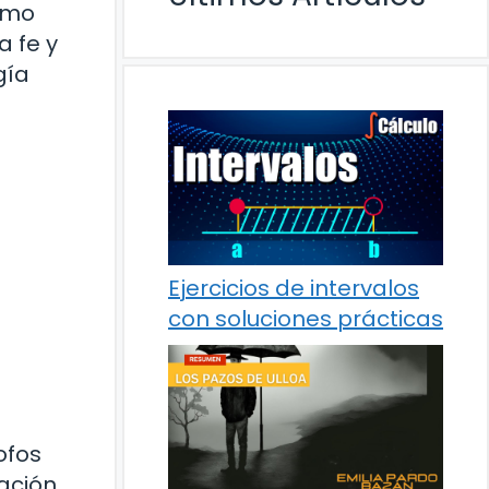
como
a fe y
gía
Ejercicios de intervalos
con soluciones prácticas
ofos
ración