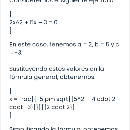
Consideremos el siguiente ejemplo:
[
2x^2 + 5x – 3 = 0
]
En este caso, tenemos a = 2, b = 5 y c
= -3.
Sustituyendo estos valores en la
fórmula general, obtenemos:
[
x = frac{{-5 pm sqrt{{5^2 – 4 cdot 2
cdot -3}}}}{{2 cdot 2}}
]
Simplificando la fórmula, obtenemos