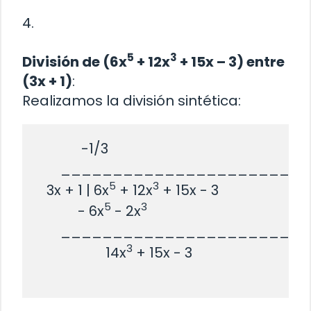
4.
5
3
División de (6x
+ 12x
+ 15x – 3) entre
(3x + 1)
:
Realizamos la división sintética:
             -1/3

       _______________________

5
3
   3x + 1 | 6x
 + 12x
 + 15x - 3

5
3
            - 6x
 - 2x
       _______________________

3
                    14x
 + 15x - 3
