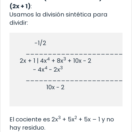
(2x + 1)
:
Usamos la división sintética para
dividir:
             -1/2

       _______________________

4
3
   2x + 1 | 4x
 + 8x
 + 10x - 2

4
3
            - 4x
 - 2x
       _______________________

                     10x - 2

3
2
El cociente es 2x
+ 5x
+ 5x – 1 y no
hay residuo.