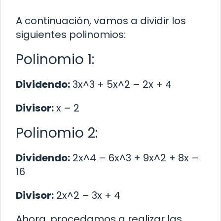
A continuación, vamos a dividir los
siguientes polinomios:
Polinomio 1:
Dividendo:
3x^3 + 5x^2 – 2x + 4
Divisor:
x – 2
Polinomio 2:
Dividendo:
2x^4 – 6x^3 + 9x^2 + 8x –
16
Divisor:
2x^2 – 3x + 4
Ahora, procedamos a realizar las