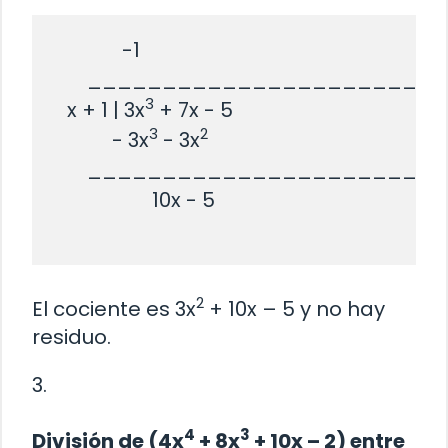
              -1

       _______________________

3
   x + 1 | 3x
 + 7x - 5

3
2
            - 3x
 - 3x
       _______________________

                    10x - 5

2
El cociente es 3x
+ 10x – 5 y no hay
residuo.
3.
4
3
División de (4x
+ 8x
+ 10x – 2) entre