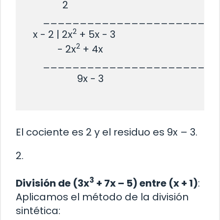
               2

       _______________________

2
   x - 2 | 2x
 + 5x - 3

2
             - 2x
 + 4x

       _______________________

                     9x - 3

El cociente es 2 y el residuo es 9x – 3.
2.
3
División de (3x
+ 7x – 5) entre (x + 1)
:
Aplicamos el método de la división
sintética: