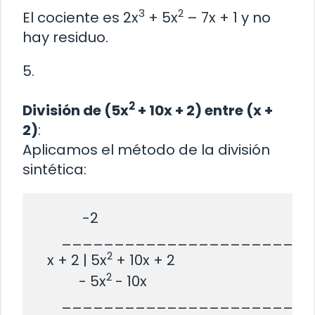
3
2
El cociente es 2x
+ 5x
– 7x + 1 y no
hay residuo.
5.
2
División de (5x
+ 10x + 2) entre (x +
2)
:
Aplicamos el método de la división
sintética:
             -2

       _______________________

2
   x + 2 | 5x
 + 10x + 2

2
            - 5x
 - 10x

       _______________________
