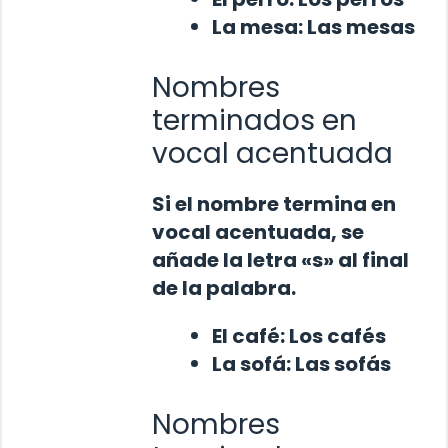
La
mesa
:
Las
mesas
Nombres
terminados en
vocal acentuada
Si el nombre termina en
vocal acentuada, se
añade la letra «s» al final
de la palabra.
El
café
:
Los
cafés
La
sofá
:
Las
sofás
Nombres