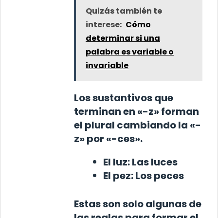
Quizás también te
interese:
Cómo
determinar si una
palabra es variable o
invariable
Los sustantivos que
terminan en «-z» forman
el plural cambiando la «-
z» por «-ces».
El
luz
:
Las
luces
El
pez
:
Los
peces
Estas son solo algunas de
las reglas para formar el