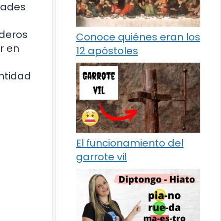
idades
nderos
Conoce quiénes eran los
r en
12 apóstoles
ntidad
El funcionamiento del
garrote vil