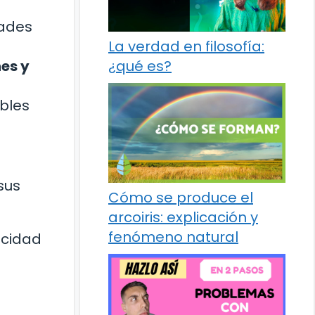
dades
La verdad en filosofía:
es y
¿qué es?
ibles
sus
Cómo se produce el
arcoiris: explicación y
fenómeno natural
ocidad