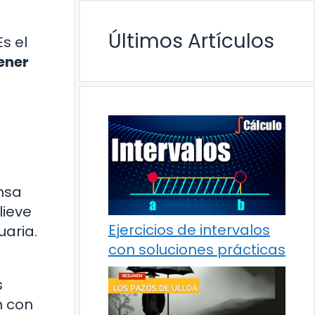
Últimos Artículos
s el
ener
nsa
lieve
Ejercicios de intervalos
uaria.
con soluciones prácticas
s
n con