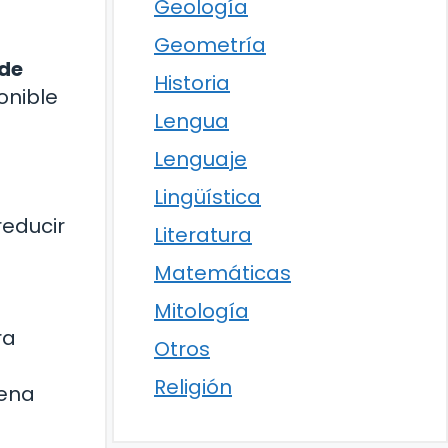
Geología
Geometría
 de
Historia
onible
Lengua
Lenguaje
Lingüística
reducir
Literatura
Matemáticas
Mitología
ra
Otros
Religión
uena