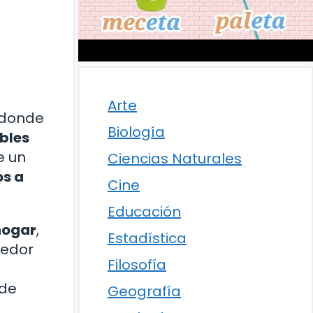
Arte
 donde
Biología
bles
e un
Ciencias Naturales
os a
Cine
Educación
 hogar
,
Estadística
dedor
Filosofía
nde
Geografía