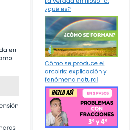
La verdad en filosofía:
¿qué es?
uda en
 como
Cómo se produce el
arcoiris: explicación y
fenómeno natural
ensión
úmeros