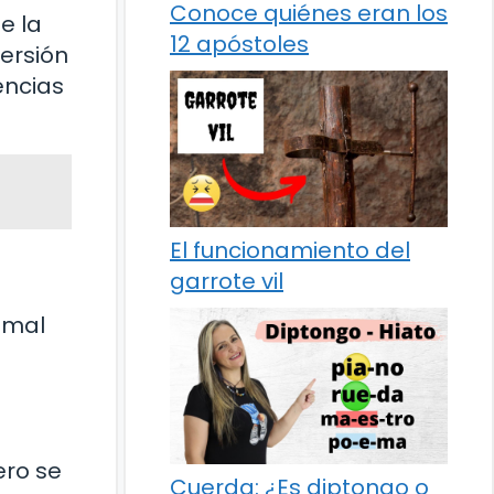
Conoce quiénes eran los
e la
12 apóstoles
versión
encias
El funcionamiento del
garrote vil
cimal
ero se
Cuerda: ¿Es diptongo o