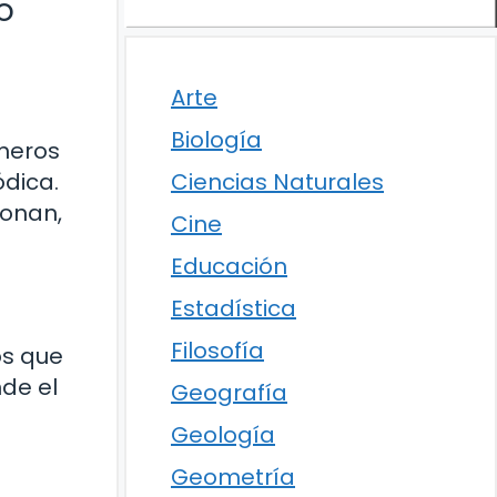
o
Arte
Biología
úmeros
ódica.
Ciencias Naturales
ionan,
Cine
Educación
Estadística
Filosofía
os que
nde el
Geografía
Geología
Geometría