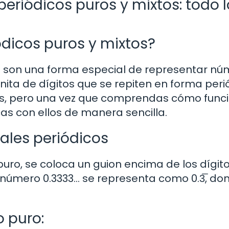
riódicos puros y mixtos: todo l
dicos puros y mixtos?
s son una forma especial de representar n
nita de dígitos que se repiten en forma peri
s, pero una vez que comprendas cómo func
s con ellos de manera sencilla.
ales periódicos
uro, se coloca un guion encima de los dígit
l número 0.3333… se representa como 0.3̅, do
 puro: