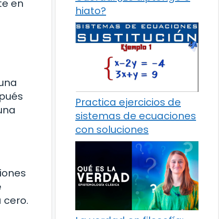
rte en
hiato?
 una
spués
Practica ejercicios de
 una
sistemas de ecuaciones
con soluciones
ciones
e
 cero.