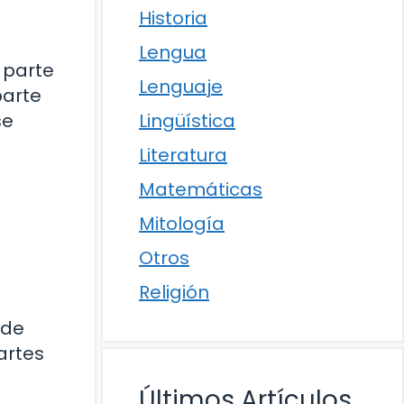
Historia
Lengua
 parte
Lenguaje
parte
se
Lingüística
Literatura
Matemáticas
Mitología
Otros
Religión
 de
artes
Últimos Artículos