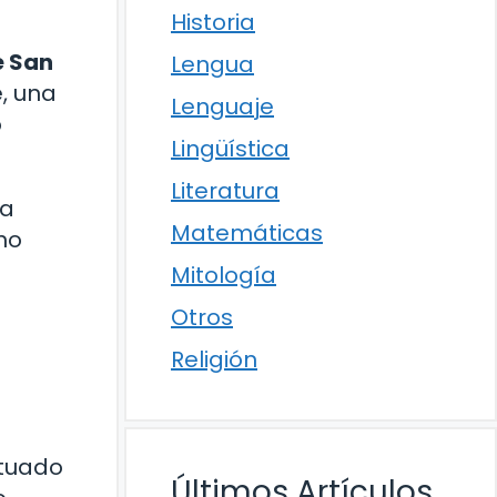
Historia
e San
Lengua
e, una
Lenguaje
o
Lingüística
Literatura
La
Matemáticas
no
Mitología
Otros
Religión
ituado
Últimos Artículos