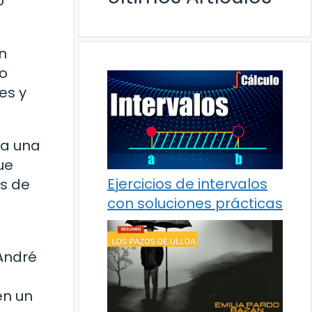
o
en
so
es y
a una
ue
Ejercicios de intervalos
es de
con soluciones prácticas
André
en un