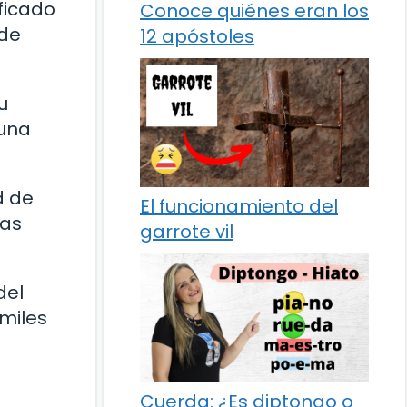
ificado
Conoce quiénes eran los
 de
12 apóstoles
u
 una
d de
El funcionamiento del
tas
garrote vil
del
 miles
Cuerda: ¿Es diptongo o