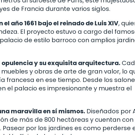
ómetros al suroeste de París, este majestuos
eyes de Francia durante varios siglos.
el año 1661 bajo el reinado de Luis XIV
, qui
ndeza. El proyecto estuvo a cargo del famo
 palacio de estilo barroco con amplios jardin
u opulencia y su exquisita arquitectura.
Cad
muebles y obras de arte de gran valor, lo q
quía francesa en ese tiempo. Desde los salon
 en el palacio es impresionante y muestra el
una maravilla en sí mismos.
Diseñados por 
nsión de más de 800 hectáreas y cuentan con
 Pasear por los jardines es como perderse 