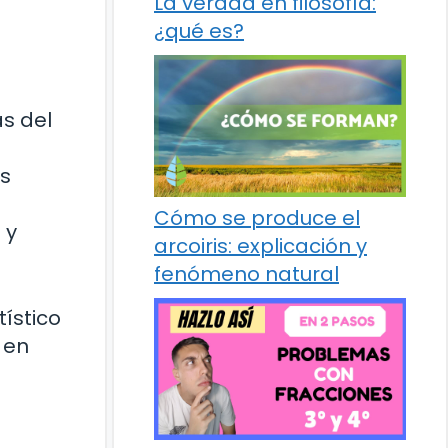
La verdad en filosofía:
¿qué es?
as del
us
Cómo se produce el
 y
arcoiris: explicación y
fenómeno natural
tístico
 en