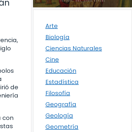
rán
Arte
Biología
encia,
iglo
Ciencias Naturales
Cine
bolos
Educación
a
Estadística
irió de
Filosofía
eniería
Geografía
Geología
a con
istas
Geometría