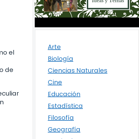
Arte
mo el
Biología
co de
Ciencias Naturales
Cine
culiar
Educación
én
Estadística
Filosofía
Geografía