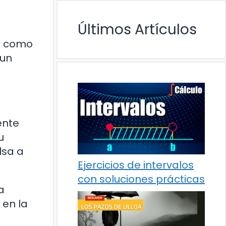
Últimos Artículos
te como
 un
ente
u
lsa a
Ejercicios de intervalos
con soluciones prácticas
a
 en la