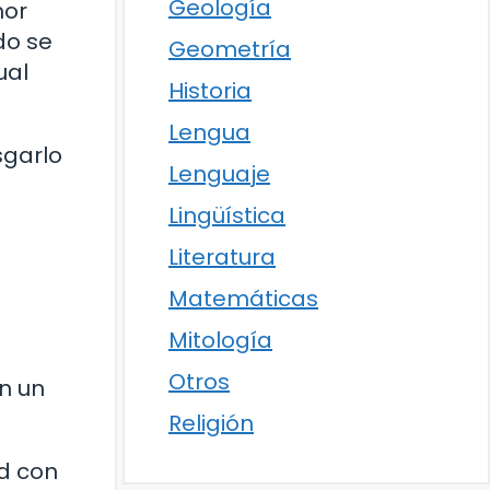
Geología
mor
do se
Geometría
ual
Historia
Lengua
sgarlo
Lenguaje
Lingüística
Literatura
Matemáticas
Mitología
Otros
n un
Religión
ad con