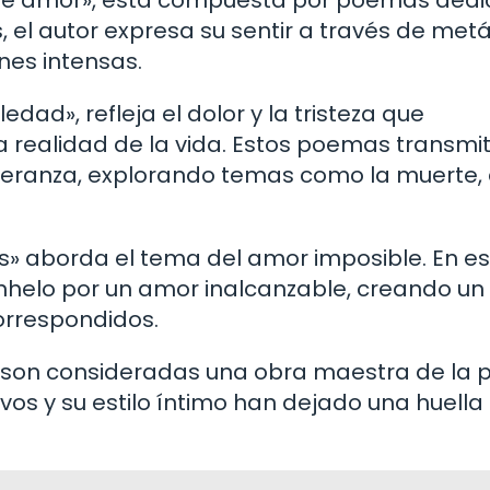
de amor», está compuesta por poemas ded
, el autor expresa su sentir a través de met
nes intensas.
dad», refleja el dolor y la tristeza que
a realidad de la vida. Estos poemas transmi
eranza, explorando temas como la muerte, 
mas» aborda el tema del amor imposible. En e
helo por un amor inalcanzable, creando un
orrespondidos.
 son consideradas una obra maestra de la 
os y su estilo íntimo han dejado una huella