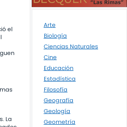
Arte
ió el
Biología
l
Ciencias Naturales
iguen
Cine
Educación
Estadística
oemas
Filosofía
Geografía
Geología
s. La
Geometría