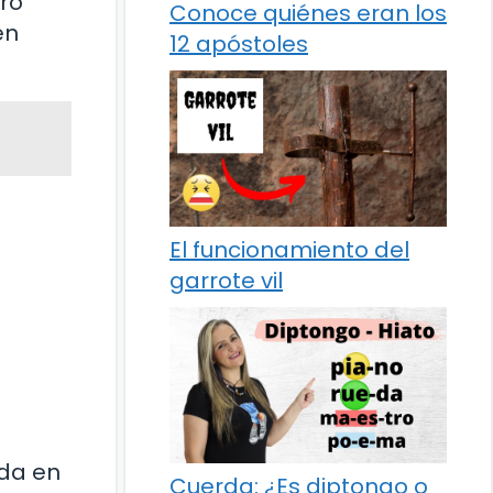
gró
Conoce quiénes eran los
en
12 apóstoles
El funcionamiento del
garrote vil
ada en
Cuerda: ¿Es diptongo o