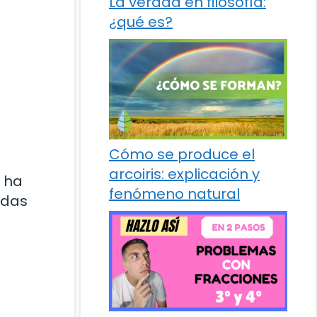
La verdad en filosofía:
¿qué es?
Cómo se produce el
arcoiris: explicación y
o ha
fenómeno natural
adas