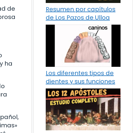
ad de
Resumen por capítulos
prosa
de Los Pazos de Ulloa
o
 y ha
Los diferentes tipos de
dientes y sus funciones
do
ura
pañol,
Rimas»