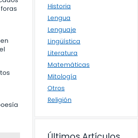
icados
Historia
áforas
Lengua
Lenguaje
ten
Lingüística
el
Literatura
Matemáticas
stos
Mitología
Otros
Religión
poesía
Últimos Artículos