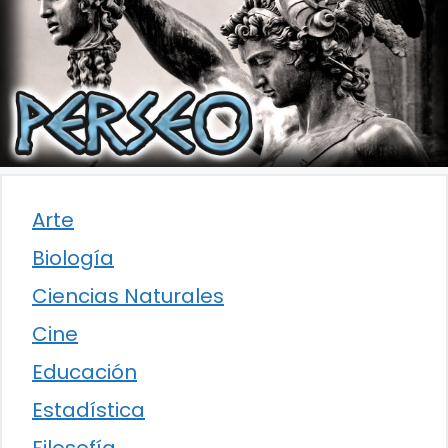
Arte
Biología
Ciencias Naturales
Cine
Educación
Estadística
Filosofía