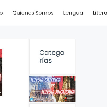
io
Quienes Somos
Lengua
Liter
Catego
rías