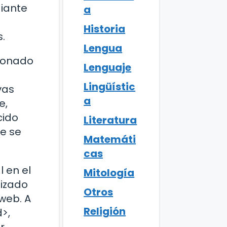
diante
a
Historia
.
Lengua
cionado
Lenguaje
Lingüístic
vas
a
e,
cido
Literatura
e se
Matemáti
cas
 en el
Mitología
lizado
Otros
web. A
Religión
>,