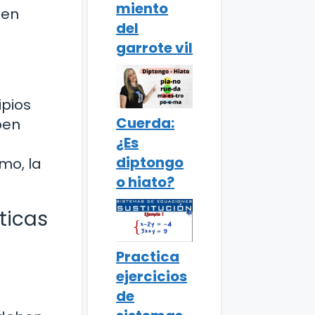
miento
 en
del
garrote vil
ipios
Cuerda:
ben
¿Es
diptongo
imo, la
o hiato?
cticas
Practica
ejercicios
de