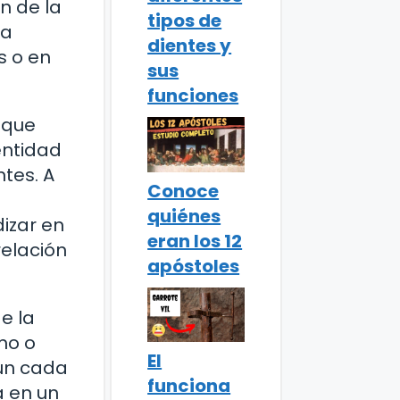
n de la
tipos de
na
dientes y
s o en
sus
funciones
 que
entidad
tes. A
Conoce
quiénes
izar en
eran los 12
relación
apóstoles
e la
mo o
El
gún cada
funciona
a en un