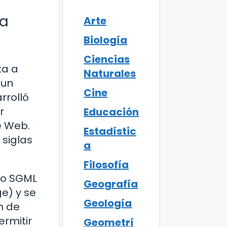
ca
Arte
Biología
Ciencias
ta a
Naturales
 un
Cine
rrolló
r
Educación
e Web.
Estadístic
 siglas
a
Filosofía
do SGML
Geografía
e) y se
Geología
n de
ermitir
Geometrí