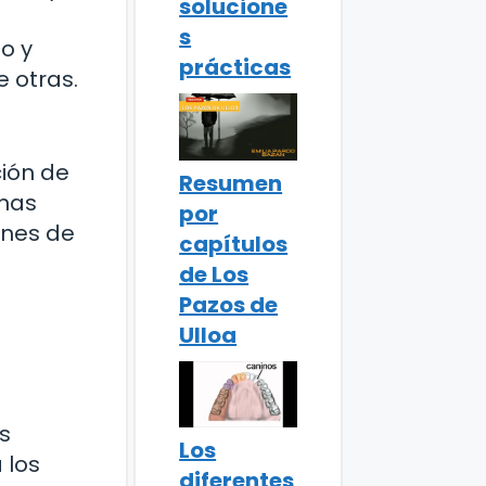
solucione
s
o y
prácticas
e otras.
ción de
Resumen
inas
por
ones de
capítulos
de Los
Pazos de
Ulloa
e
os
Los
 los
diferentes