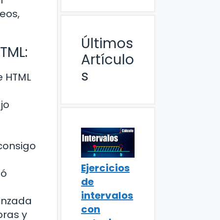
r
eos,
Últimos
HTML:
Artículo
s
e HTML
jo
 consigo
Ejercicios
gó
de
intervalos
lanzada
con
oras y