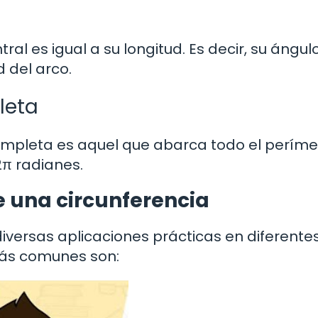
ral es igual a su longitud. Es decir, su ángul
d del arco.
leta
completa es aquel que abarca todo el períme
 2π radianes.
e una circunferencia
diversas aplicaciones prácticas en diferente
más comunes son: