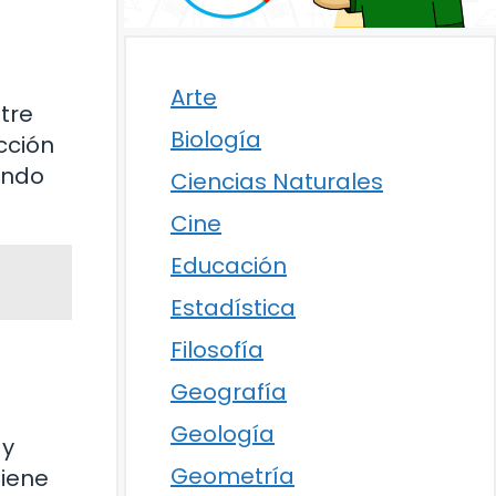
Arte
tre
Biología
cción
endo
Ciencias Naturales
Cine
Educación
Estadística
Filosofía
Geografía
Geología
 y
Geometría
tiene