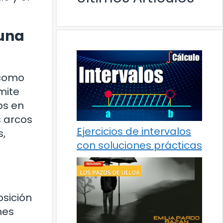
 una
 como
mite
os en
s arcos
Ejercicios de intervalos
,
con soluciones prácticas
osición
nes