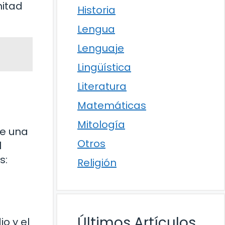
mitad
Historia
Lengua
Lenguaje
Lingüística
Literatura
Matemáticas
Mitología
te una
Otros
l
s:
Religión
Últimos Artículos
o y el