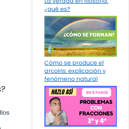
La verdad en filosofía:
¿qué es?
Cómo se produce el
arcoiris: explicación y
fenómeno natural
s?
llos
y