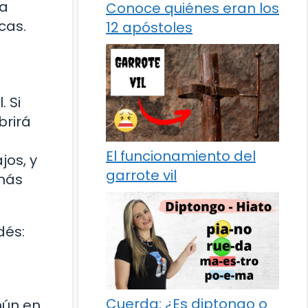
ca
Conoce quiénes eran los
cas.
12 apóstoles
 Si
brirá
El funcionamiento del
jos, y
garrote vil
 más
dés:
Cuerda: ¿Es diptongo o
mún en