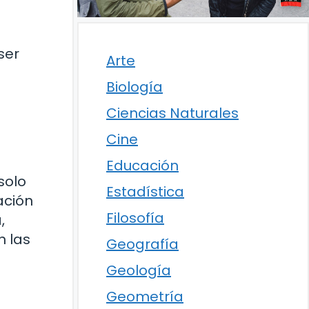
ser
Arte
Biología
Ciencias Naturales
Cine
Educación
solo
Estadística
ación
Filosofía
,
n las
Geografía
Geología
Geometría