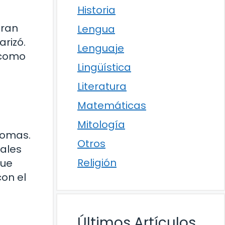
Historia
eran
Lengua
arizó.
Lenguaje
 como
Lingüística
Literatura
Matemáticas
Mitología
iomas.
Otros
cales
Religión
que
on el
Últimos Artículos