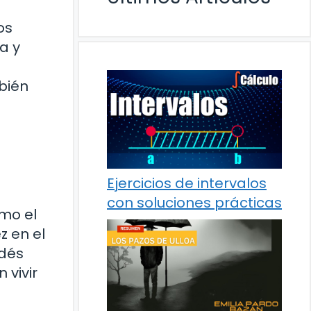
os
a y
bién
Ejercicios de intervalos
con soluciones prácticas
mo el
z en el
ndés
 vivir