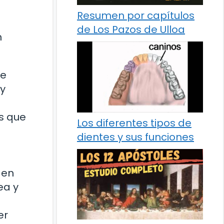
Resumen por capítulos
de Los Pazos de Ulloa
n
ve
 y
os que
Los diferentes tipos de
dientes y sus funciones
 en
ea y
er