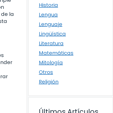
umple
Historia
ón
 de la
Lengua
sta
Lenguaje
Lingüística
Literatura
Matemáticas
es
ender
Mitología
Otros
rar
Religión
Últimos Artículos