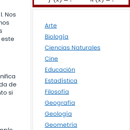
l. Nos
mos
Arte
s
Biología
 este
Ciencias Naturales
Cine
Educación
nifica
Estadística
ada de
Filosofía
to si
Geografía
Geología
Geometría