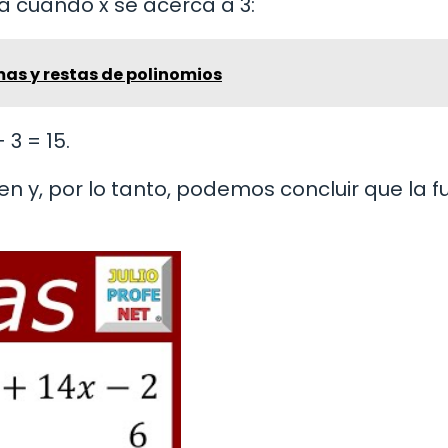
a cuando x se acerca a 3:
mas y restas de polinomios
 3 = 15.
n y, por lo tanto, podemos concluir que la f