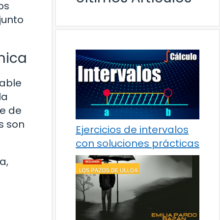
os
junto
mica
vable
la
te de
s son
Ejercicios de intervalos
con soluciones prácticas
a,