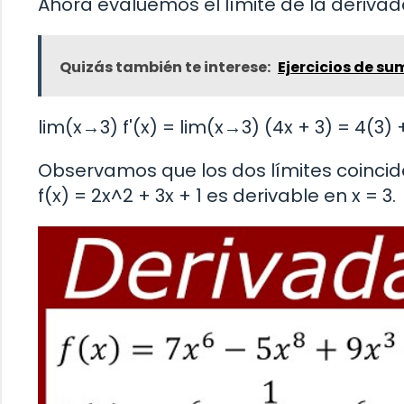
Ahora evaluemos el límite de la derivad
Quizás también te interese:
Ejercicios de su
lim(x→3) f'(x) = lim(x→3) (4x + 3) = 4(3) +
Observamos que los dos límites coincide
f(x) = 2x^2 + 3x + 1 es derivable en x = 3.