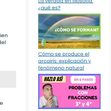
La verdad en filosofía:
¿qué es?
bien
del
Cómo se produce el
arcoiris: explicación y
fenómeno natural
be