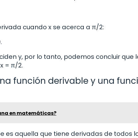
erivada cuando x se acerca a π/2:
.
iden y, por lo tanto, podemos concluir que l
x = π/2.
una función derivable y una func
iana en matemáticas?
e es aquella que tiene derivadas de todos l