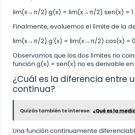
lim(x→π/2) g(x) = lim(x→π/2) sen(x) = 1.
Finalmente, evaluemos el límite de la d
lim(x→π/2) g'(x) = lim(x→π/2) cos(x) = 0
Observamos que los dos límites no coinc
función g(x) = sen(x) no es derivable en 
¿Cuál es la diferencia entre 
continua?
Quizás también te interese:
¿Qué es la med
Una función continuamente diferenciabl