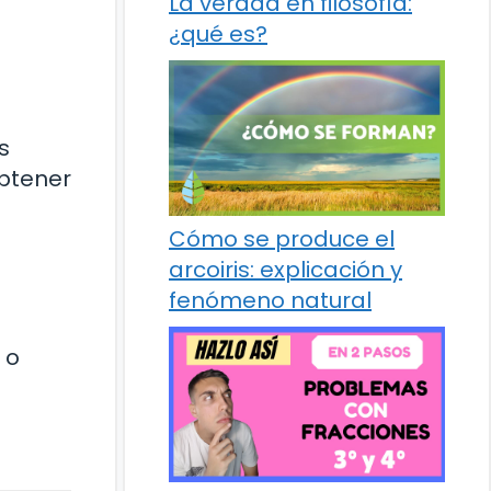
La verdad en filosofía:
¿qué es?
s
obtener
Cómo se produce el
arcoiris: explicación y
fenómeno natural
 o