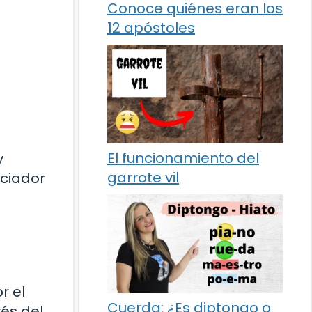
Conoce quiénes eran los
12 apóstoles
El funcionamiento del
y
garrote vil
eciador
r el
Cuerda: ¿Es diptongo o
vés del