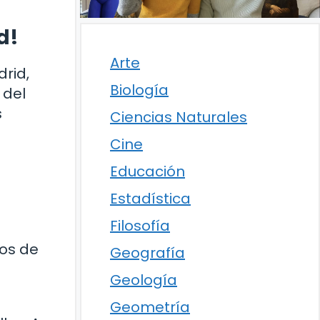
d!
Arte
drid,
Biología
 del
s
Ciencias Naturales
Cine
Educación
Estadística
Filosofía
gos de
Geografía
Geología
Geometría