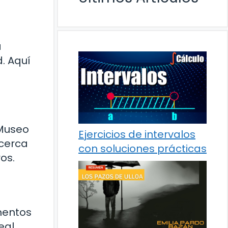
a
. Aquí
 Museo
Ejercicios de intervalos
 cerca
con soluciones prácticas
os.
umentos
eal