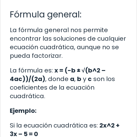
Fórmula general:
La fórmula general nos permite
encontrar las soluciones de cualquier
ecuación cuadrática, aunque no se
pueda factorizar.
La fórmula es:
x = (-b ± √(b^2 –
4ac))/(2a)
, donde
a
,
b
y
c
son los
coeficientes de la ecuación
cuadrática.
Ejemplo:
Si la ecuación cuadrática es:
2x^2 +
3x – 5 = 0