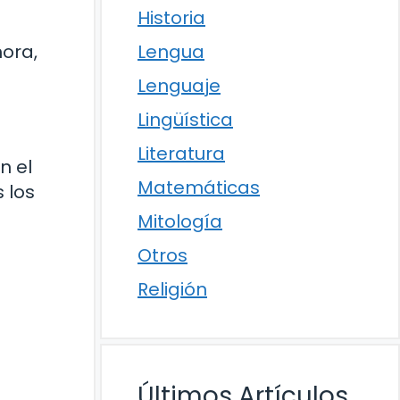
Historia
hora,
Lengua
Lenguaje
Lingüística
Literatura
n el
Matemáticas
 los
Mitología
Otros
Religión
Últimos Artículos