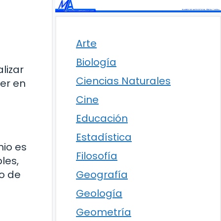
Arte
Biología
lizar
Ciencias Naturales
er en
Cine
Educación
Estadística
mio es
Filosofía
les,
lo de
Geografía
Geología
Geometría