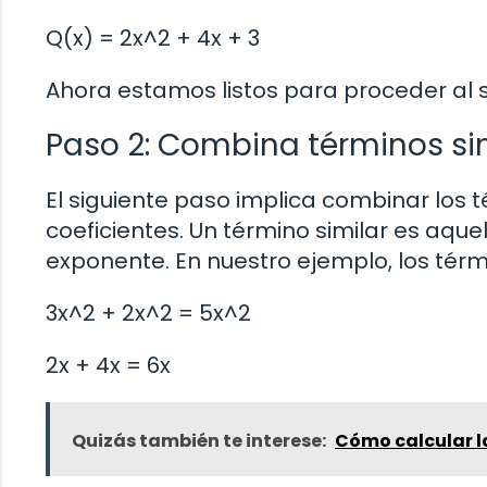
Q(x) = 2x^2 + 4x + 3
Ahora estamos listos para proceder al s
Paso 2: Combina términos si
El siguiente paso implica combinar los 
coeficientes. Un término similar es aque
exponente. En nuestro ejemplo, los térmi
3x^2 + 2x^2 = 5x^2
2x + 4x = 6x
Quizás también te interese:
Cómo calcular l