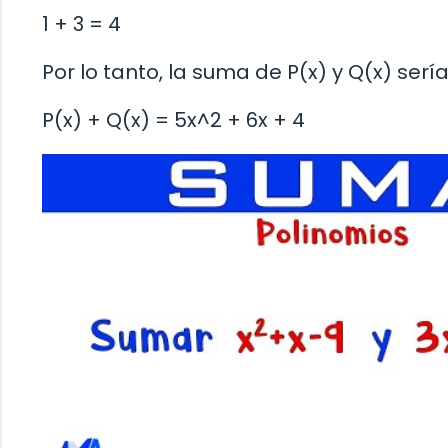
1 + 3 = 4
Por lo tanto, la suma de P(x) y Q(x) sería
P(x) + Q(x) = 5x^2 + 6x + 4