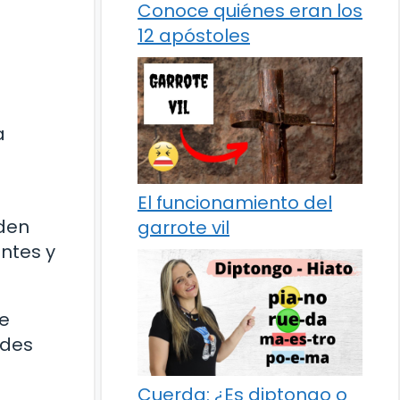
Conoce quiénes eran los
12 apóstoles
a
El funcionamiento del
rden
garrote vil
ntes y
e
ades
Cuerda: ¿Es diptongo o