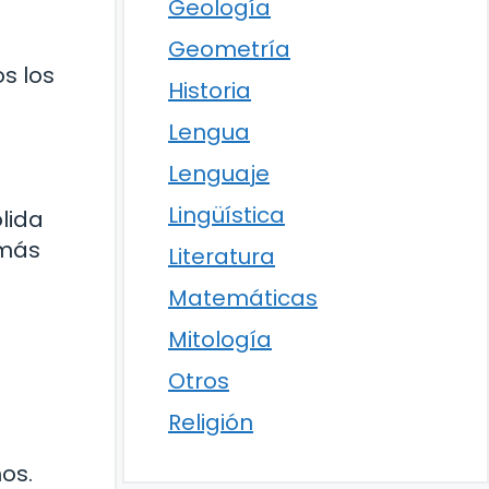
Geología
Geometría
os los
Historia
o
Lengua
Lenguaje
Lingüística
lida
 más
Literatura
Matemáticas
Mitología
Otros
Religión
os.