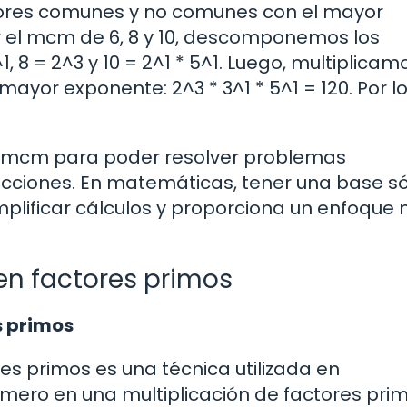
ctores comunes y no comunes con el mayor
r el mcm de 6, 8 y 10, descomponemos los
, 8 = 2^3 y 10 = 2^1 * 5^1. Luego, multiplicam
yor exponente: 2^3 * 3^1 * 5^1 = 120. Por l
e mcm para poder resolver problemas
cciones. En matemáticas, tener una base só
lificar cálculos y proporciona un enfoque
n factores primos
s primos
s primos es una técnica utilizada en
ro en una multiplicación de factores prim