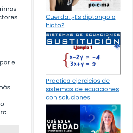
primos
Cuerda: ¿Es diptongo o
ctores
hiato?
or el
Practica ejercicios de
 más
sistemas de ecuaciones
con soluciones
do
ro.