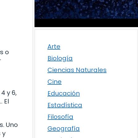
Arte
s o
Biología
r
Ciencias Naturales
Cine
4 y 6,
Educación
… El
Estadística
Filosofía
s. Uno
Geografía
 y