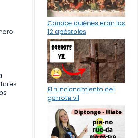
Conoce quiénes eran los
mero
12 apóstoles
a
tores
El funcionamiento del
los
garrote vil