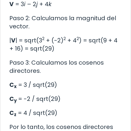
V
= 3
i
– 2
j
+ 4
k
Paso 2: Calculamos la magnitud del
vector.
2
2
2
|
V
| = sqrt(3
+ (-2)
+ 4
) = sqrt(9 + 4
+ 16) = sqrt(29)
Paso 3: Calculamos los cosenos
directores.
C
= 3 / sqrt(29)
x
C
= -2 / sqrt(29)
y
C
= 4 / sqrt(29)
z
Por lo tanto, los cosenos directores