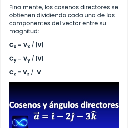
Finalmente, los cosenos directores se
obtienen dividiendo cada una de las
componentes del vector entre su
magnitud:
C
=
V
/ |
V
|
x
x
C
=
V
/ |
V
|
y
y
C
=
V
/ |
V
|
z
z