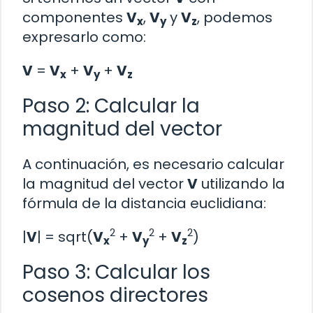
componentes
V
,
V
y
V
, podemos
x
y
z
expresarlo como:
V
=
V
+
V
+
V
x
y
z
Paso 2: Calcular la
magnitud del vector
A continuación, es necesario calcular
la magnitud del vector
V
utilizando la
fórmula de la distancia euclidiana:
2
2
2
|
V
| = sqrt(
V
+
V
+
V
)
x
y
z
Paso 3: Calcular los
cosenos directores