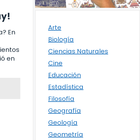
ay!
Arte
a? En
Biología
ientos
Ciencias Naturales
ió en
Cine
Educación
Estadística
Filosofía
Geografía
Geología
Geometría