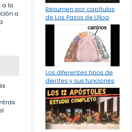
 a la
Resumen por capítulos
ición a
de Los Pazos de Ulloa
a
.
Los diferentes tipos de
dientes y sus funciones
ás
ntras
el