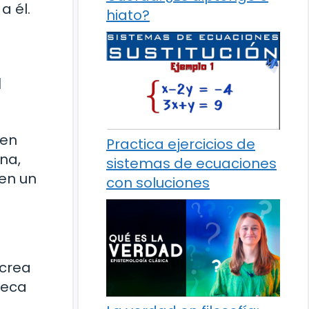
a él.
hiato?
a
 en
Practica ejercicios de
ina,
sistemas de ecuaciones
 en un
con soluciones
 crea
teca