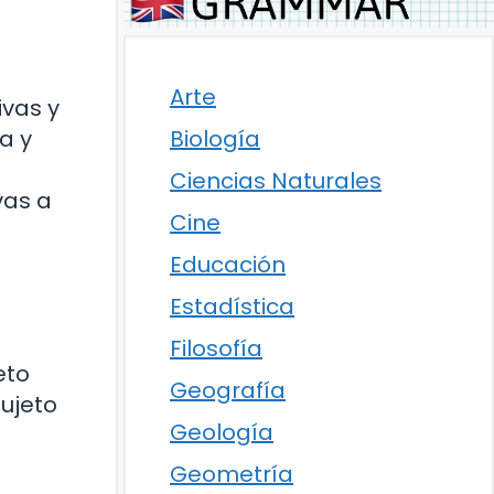
Arte
ivas y
a y
Biología
Ciencias Naturales
vas a
Cine
Educación
Estadística
Filosofía
eto
Geografía
sujeto
Geología
Geometría