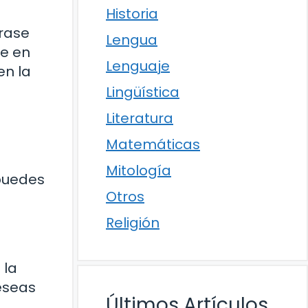
Historia
frase
Lengua
se en
Lenguaje
en la
Lingüística
Literatura
Matemáticas
Mitología
 puedes
Otros
Religión
 la
deseas
Últimos Artículos