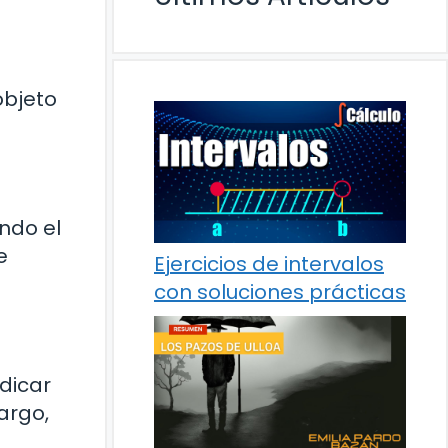
 objeto
ando el
e
Ejercicios de intervalos
con soluciones prácticas
dicar
argo,