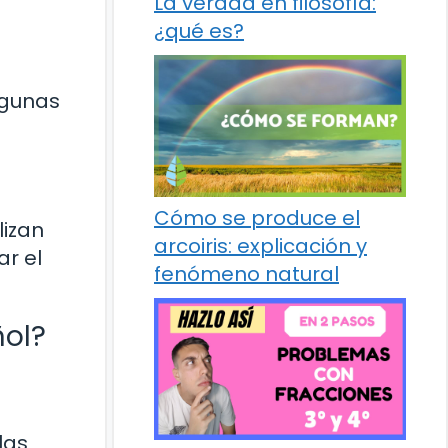
La verdad en filosofía:
¿qué es?
lgunas
Cómo se produce el
lizan
arcoiris: explicación y
ar el
fenómeno natural
ñol?
las