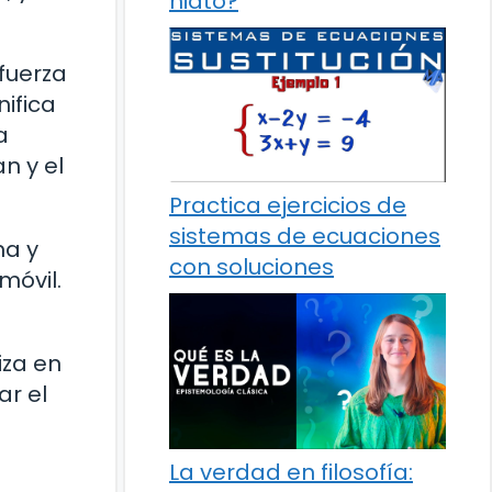
hiato?
fuerza
nifica
a
n y el
Practica ejercicios de
sistemas de ecuaciones
ma y
con soluciones
móvil.
a
iza en
ar el
La verdad en filosofía: