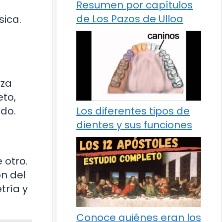
Resumen por capítulos
de Los Pazos de Ulloa
sica.
rza
eto,
ado.
Los diferentes tipos de
dientes y sus funciones
 otro.
ón del
tría y
Conoce quiénes eran los