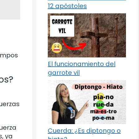
12 apóstoles
campos
El funcionamiento del
garrote vil
os?
uerzas
fuerza
Cuerda: ¿Es diptongo o
s, ya