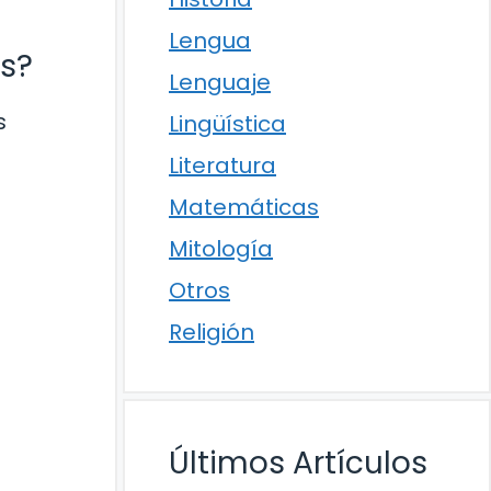
Lengua
os?
Lenguaje
s
Lingüística
Literatura
Matemáticas
Mitología
Otros
Religión
Últimos Artículos